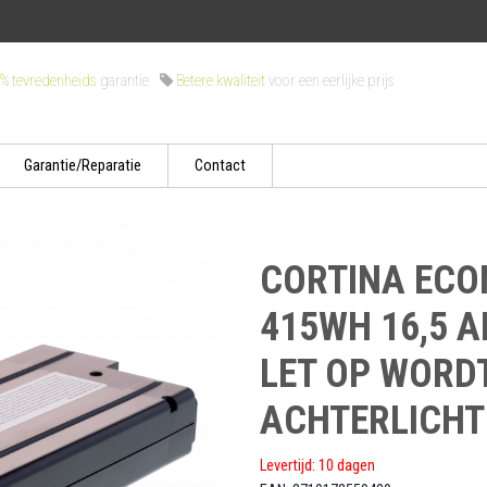
% tevredenheids
garantie
Betere kwaliteit
voor een eerlijke prijs
Garantie/Reparatie
Contact
CORTINA ECO
415WH 16,5 
LET OP WORD
ACHTERLICHT 
Levertijd: 10 dagen