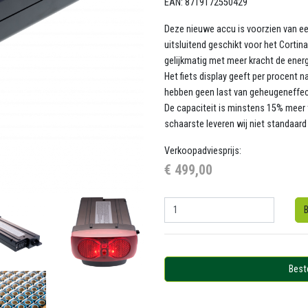
EAN: 8719172550429
Deze nieuwe accu is voorzien van ee
uitsluitend geschikt voor het Corti
gelijkmatig met meer kracht de energ
Het fiets display geeft per procent 
hebben geen last van geheugeneffect
De capaciteit is minstens 15% meer t
schaarste leveren wij niet standaard 
Verkoopadviesprijs:
€ 499,00
B
Best