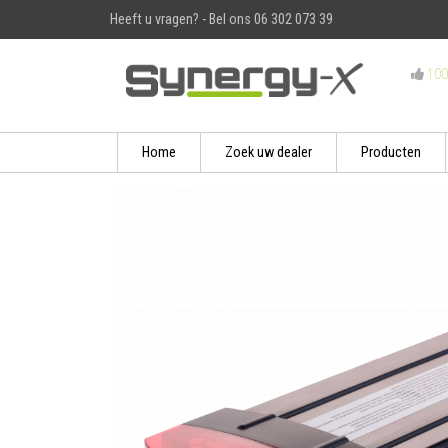
Heeft u vragen? - Bel ons 06 302 073 39
100
Home
Zoek uw dealer
Producten