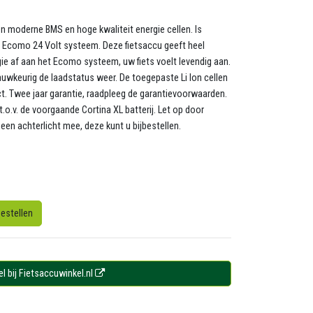
n moderne BMS en hoge kwaliteit energie cellen. Is
na Ecomo 24 Volt systeem. Deze fietsaccu geeft heel
ie af aan het Ecomo systeem, uw fiets voelt levendig aan.
nauwkeurig de laadstatus weer. De toegepaste Li Ion cellen
. Twee jaar garantie, raadpleeg de garantievoorwaarden.
.o.v. de voorgaande Cortina XL batterij. Let op door
een achterlicht mee, deze kunt u bijbestellen.
estellen
el bij Fietsaccuwinkel.nl