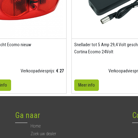
licht Ecomo nieuw
Snellader tot 5 Amp 29,4 Volt gesch
Cortina Ecomo 24Volt
Verkoopadviesprijs:
€ 27
Verkoopadviespr
info
Meer info
Ga naar
C
Home
Zoek uw dealer