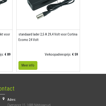
ikt voor
standaard lader 2,5 A 29,4 Volt voor Cortina
Ecomo 24 Volt
ijs:
€ 89
Verkoopadviesprijs:
€ 59
Meer info
ontact
Adres:
Overspoor 15, 1688 Nibbixwoud